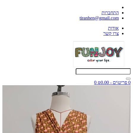
התחברות
tiranhen@gmail.com
אודות
צרו קשר
0 פריט\ים - ₪0.00
0